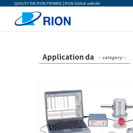
QUALITY-THE RION PROMISE | RION Global website
Application da
– category –