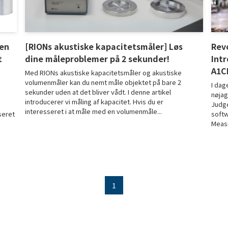
men
[RIONs akustiske kapacitetsmåler] Løs
Rev
t
dine måleproblemer på 2 sekunder!
Int
A1C
Med RIONs akustiske kapacitetsmåler og akustiske
volumenmåler kan du nemt måle objektet på bare 2
I dag
sekunder uden at det bliver vådt. I denne artikel
nøjag
introducerer vi måling af kapacitet. Hvis du er
Judg
interesseret i at måle med en volumenmåle...
seret
softw
Measu
1