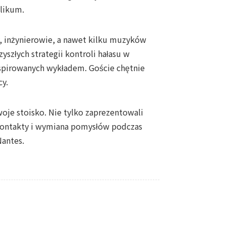
blikum.
cy, inżynierowie, a nawet kilku muzyków
yszłych strategii kontroli hałasu w
nspirowanych wykładem. Goście chętnie
cy.
woje stoisko. Nie tylko zaprezentowali
 kontakty i wymiana pomysłów podczas
Nantes.