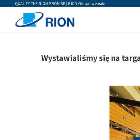
QUALITY-THE RION PROMISE | RION Global website
Wystawialiśmy się na targ