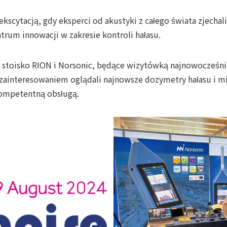
kscytacją, gdy eksperci od akustyki z całego świata zjechali
ntrum innowacji w zakresie kontroli hałasu.
ę stoisko RION i Norsonic, będące wizytówką najnowocześni
z zainteresowaniem oglądali najnowsze dozymetry hałasu i 
kompetentną obsługą.