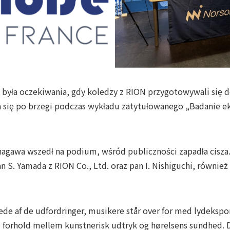
a była oczekiwania, gdy koledzy z RION przygotowywali się
a się po brzegi podczas wykładu zatytułowanego „Badanie 
agawa wszedł na podium, wśród publiczności zapadła cisza. 
n S. Yamada z RION Co., Ltd. oraz pan I. Nishiguchi, równie
de af de udfordringer, musikere står over for med lydekspon
forhold mellem kunstnerisk udtryk og hørelsens sundhed. De