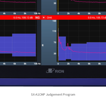
SX-A1CMP Judgement Program