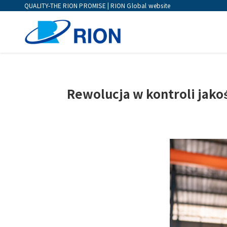
QUALITY-THE RION PROMISE | RION Global website
Rewolucja w kontroli jak