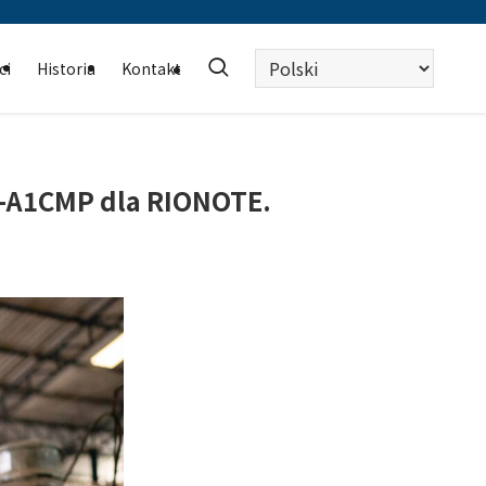
Wybierz
ci
Historia
Kontakt
język
X-A1CMP dla RIONOTE.