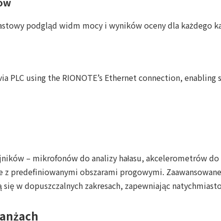
ków
miastowy podgląd widm mocy i wyników oceny dla każdego ka
via PLC using the RIONOTE’s Ethernet connection, enabling s
ujników – mikrofonów do analizy hałasu, akcelerometrów d
 je z predefiniowanymi obszarami progowymi. Zaawansowane
się w dopuszczalnych zakresach, zapewniając natychmiastow
ranżach