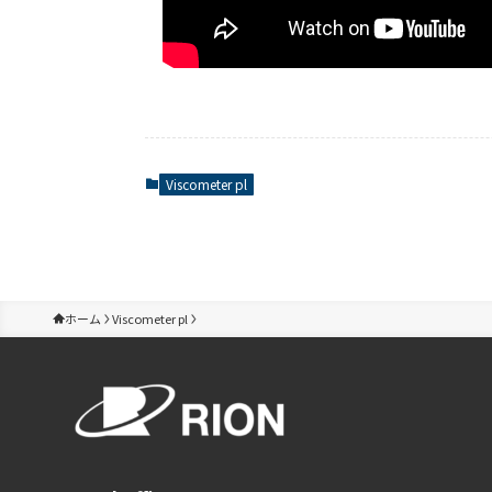
Viscometer pl
ホーム
Viscometer pl