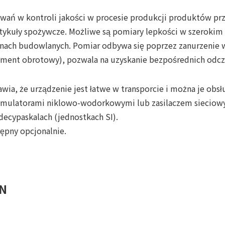
owań w kontroli jakości w procesie produkcji produktów pr
artykuły spożywcze. Możliwe są pomiary lepkości w szerokim 
ch budowlanych. Pomiar odbywa się poprzez zanurzenie wi
oment obrotowy), pozwala na uzyskanie bezpośrednich odc
ia, że urządzenie jest łatwe w transporcie i można je obsł
akumulatorami niklowo-wodorkowymi lub zasilaczem sieciow
ecypaskalach (jednostkach SI).
pny opcjonalnie.
ON