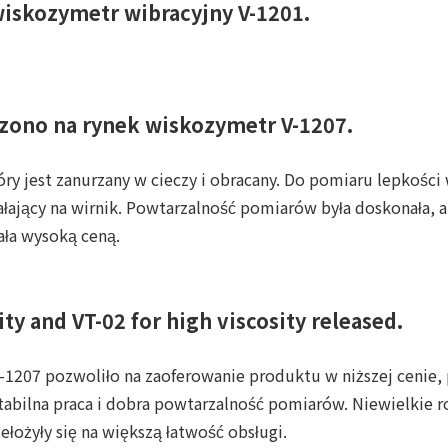
iskozymetr wibracyjny V-1201.
ono na rynek wiskozymetr V-1207.
óry jest zanurzany w cieczy i obracany. Do pomiaru lepkośc
ający na wirnik. Powtarzalność pomiarów była doskonała, a 
ła wysoką ceną.
ty and VT-02 for high viscosity released.
207 pozwoliło na zaoferowanie produktu w niższej cenie,
stabilna praca i dobra powtarzalność pomiarów. Niewielkie 
ełożyły się na większą łatwość obsługi.