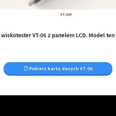
VT-04F
 wiskotester VT-06 z panelem LCD. Model ten 
Pobierz kartę danych VT-06