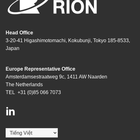
Head Office
3-20-41 Higashimotomachi, Kokubunji, Tokyo 185-8533,
Japan
Europe Representative Office
Amsterdamsestraatweg 9c, 1411 AW Naarden
The Netherlands
TEL
+31 (0)85 066 7073
Chọn
một