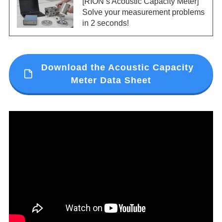
[RION’s Acoustic Capacity Meter]
Solve your measurement problems
in 2 seconds!
Download the Acoustic Capacity
Meter Data Sheet