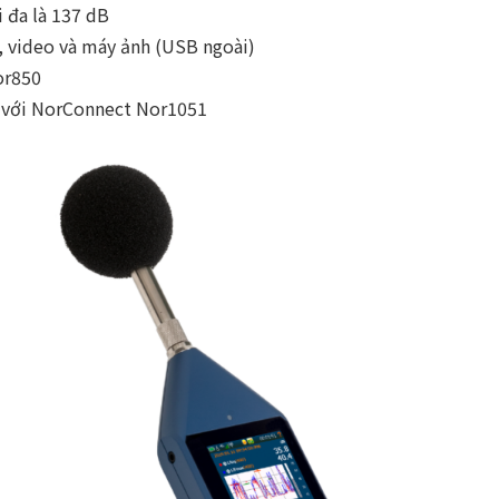
 đa là 137 dB
, video và máy ảnh (USB ngoài)
or850
g với NorConnect Nor1051