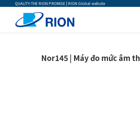
QUALITY-THE RION PROMISE | RION Global website
Nor145 | Máy đo mức âm t