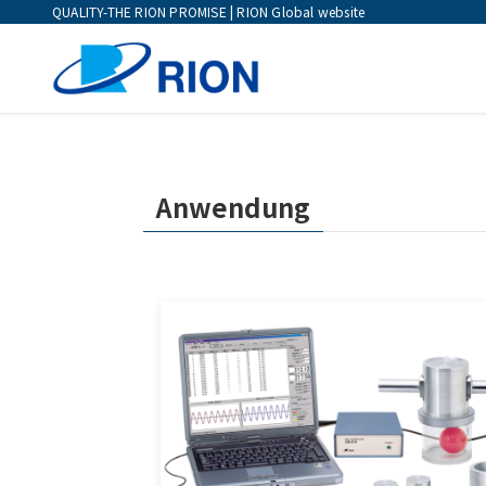
QUALITY-THE RION PROMISE | RION Global website
Anwendung