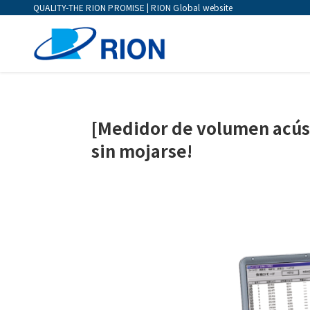
QUALITY-THE RION PROMISE | RION Global website
[Medidor de volumen acús
sin mojarse!