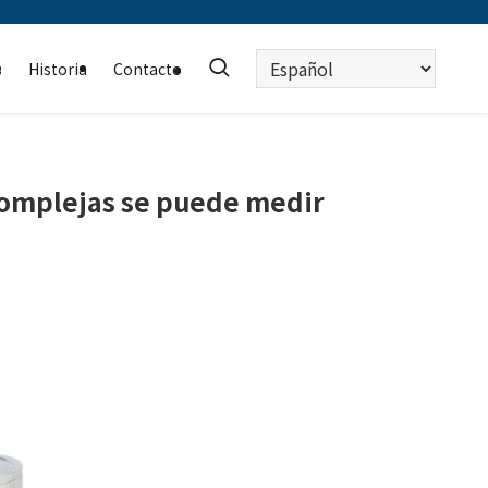
Elegir
s
Historia
Contacto
un
idioma
complejas se puede medir