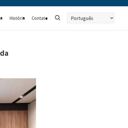
Escolha
as
História
Contato
um
idioma
ada