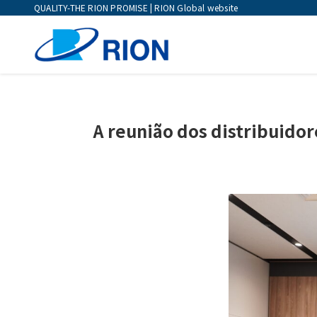
QUALITY-THE RION PROMISE | RION Global website
A reunião dos distribuido