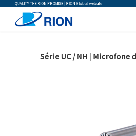
QUALITY-THE RION PROMISE | RION Global website
Série UC / NH | Microfone