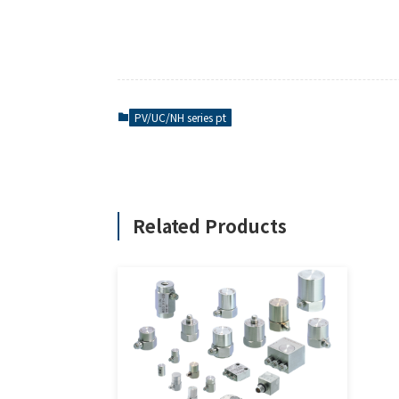
PV/UC/NH series pt
Related Products