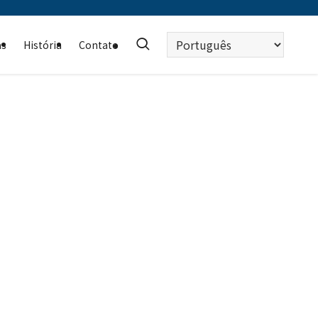
Escolha
as
História
Contato
um
idioma