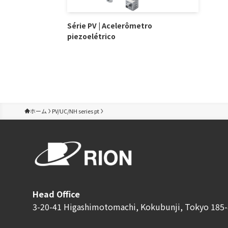
Série PV | Acelerômetro
piezoelétrico
ホーム
PV/UC/NH series pt
Head Office
3-20-41 Higashimotomachi, Kokubunji, Tokyo 185-