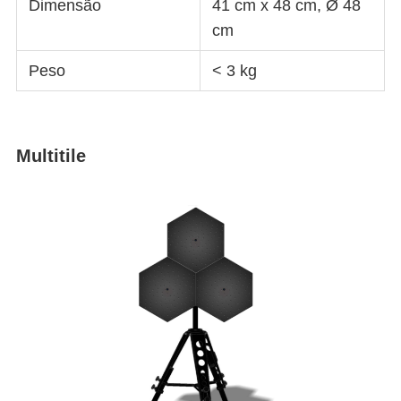
Dimensão
41 cm x 48 cm, Ø 48
cm
Peso
< 3 kg
Multitile