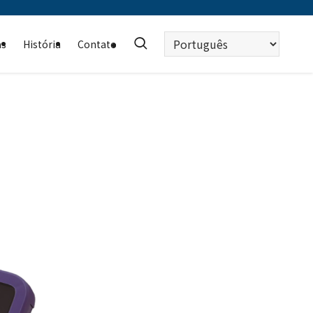
Escolha
as
História
Contato
um
idioma