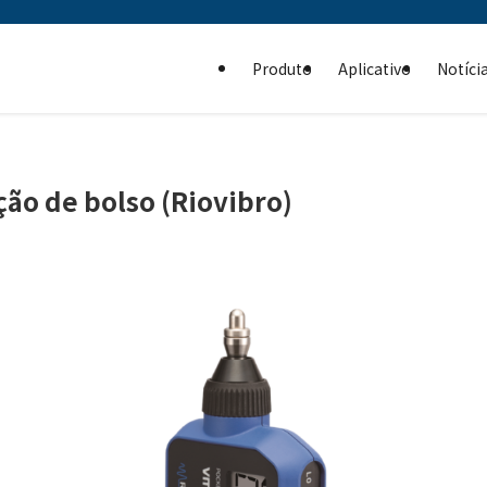
Produto
Aplicativo
Notíci
ção de bolso (Riovibro)