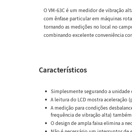
O VM-63C é um medidor de vibração alt
com ênfase particular em máquinas rotat
tornando as medições no local no camp
combinando excelente conveniência com 
Característicos
Simplesmente segurando a unidade co
A leitura do LCD mostra aceleração
A medição para condições desbalancea
frequência de vibração alta) também 
O design de ampla faixa elimina a ne
Não é necessário um interruptor de 