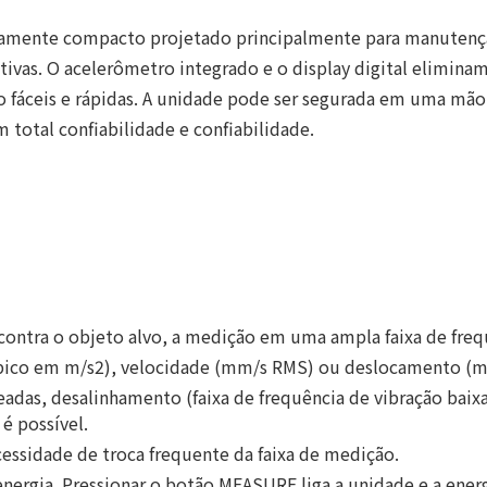
amente compacto projetado principalmente para manutenção
ivas. O acelerômetro integrado e o display digital elimina
o fáceis e rápidas. A unidade pode ser segurada em uma mã
total confiabilidade e confiabilidade.
ntra o objeto alvo, a medição em uma ampla faixa de frequê
 (pico em m/s2), velocidade (mm/s RMS) ou deslocamento (m
das, desalinhamento (faixa de frequência de vibração baixa
é possível.
cessidade de troca frequente da faixa de medição.
energia. Pressionar o botão MEASURE liga a unidade e a en