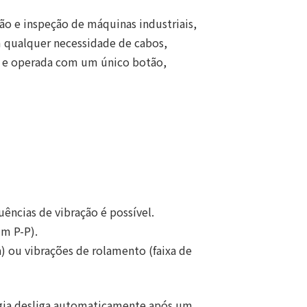
 e inspeção de máquinas industriais,
m qualquer necessidade de cabos,
o e operada com um único botão,
ncias de vibração é possível.
m P-P).
) ou vibrações de rolamento (faixa de
ergia desliga automaticamente após um