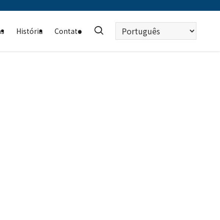
Escolha
as
História
Contato
um
idioma