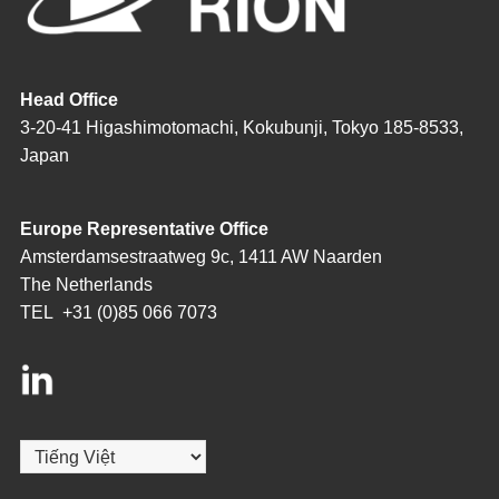
Head Office
3-20-41 Higashimotomachi, Kokubunji, Tokyo 185-8533,
Japan
Europe Representative Office
Amsterdamsestraatweg 9c, 1411 AW Naarden
The Netherlands
TEL
+31 (0)85 066 7073
Chọn
một