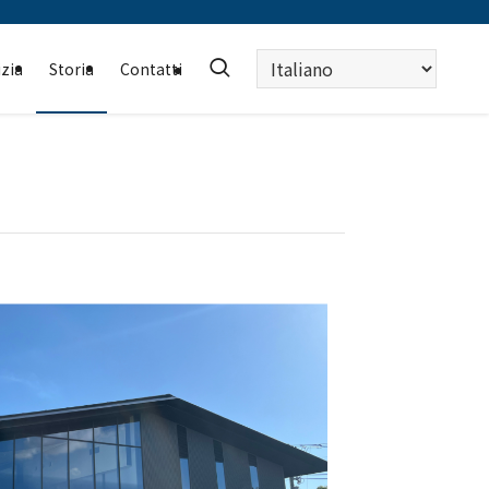
Scegli
zia
Storia
Contatti
una
lingua