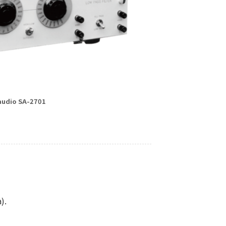
 audio SA-2701
).