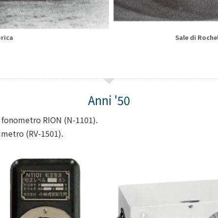
rica
Sale di Roche
 fonometro RION (N-1101).
imetro (RV-1501).