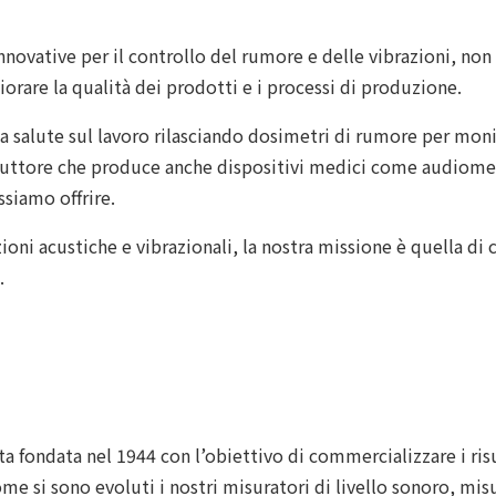
nnovative per il controllo del rumore e delle vibrazioni, non
liorare la qualità dei prodotti e i processi di produzione.
 salute sul lavoro rilasciando dosimetri di rumore per monit
oduttore che produce anche dispositivi medici come audiomet
siamo offrire.
zioni acustiche e vibrazionali, la nostra missione è quella di
.
ata fondata nel 1944 con l’obiettivo di commercializzare i ris
me si sono evoluti i nostri misuratori di livello sonoro, misur