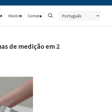
Escolha
as
História
Contato
um
idioma
mas de medição em 2